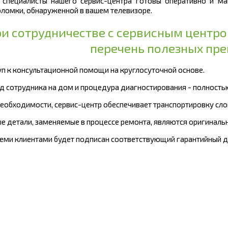
 специалисты нашего сервис-центра готовы оперативно и ма
ломки, обнаруженной в вашем телевизоре.
и сотрудничестве с сервисным центр
перечень полезных пр
туп к консультационной помощи на круглосуточной основе.
зд сотрудника на дом и процедура диагностирования - полность
 необходимости, сервис-центр обеспечивает транспортировку сл
ые детали, заменяемые в процессе ремонта, являются оригиналь
всеми клиентами будет подписан соответствующий гарантийный д