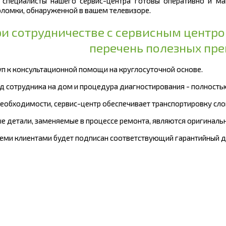
 специалисты нашего сервис-центра готовы оперативно и ма
ломки, обнаруженной в вашем телевизоре.
и сотрудничестве с сервисным центр
перечень полезных пр
туп к консультационной помощи на круглосуточной основе.
зд сотрудника на дом и процедура диагностирования - полность
 необходимости, сервис-центр обеспечивает транспортировку сл
ые детали, заменяемые в процессе ремонта, являются оригиналь
всеми клиентами будет подписан соответствующий гарантийный д