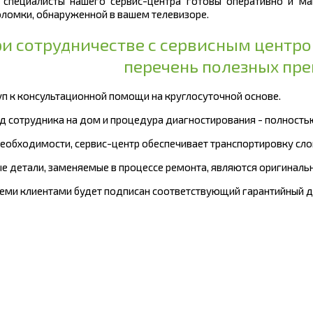
 специалисты нашего сервис-центра готовы оперативно и ма
ломки, обнаруженной в вашем телевизоре.
и сотрудничестве с сервисным центр
перечень полезных пр
туп к консультационной помощи на круглосуточной основе.
зд сотрудника на дом и процедура диагностирования - полность
 необходимости, сервис-центр обеспечивает транспортировку сл
ые детали, заменяемые в процессе ремонта, являются оригиналь
всеми клиентами будет подписан соответствующий гарантийный д