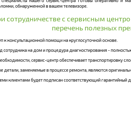
 специалисты нашего сервис-центра готовы оперативно и ма
ломки, обнаруженной в вашем телевизоре.
и сотрудничестве с сервисным центр
перечень полезных пр
туп к консультационной помощи на круглосуточной основе.
зд сотрудника на дом и процедура диагностирования - полность
 необходимости, сервис-центр обеспечивает транспортировку сл
ые детали, заменяемые в процессе ремонта, являются оригиналь
всеми клиентами будет подписан соответствующий гарантийный д