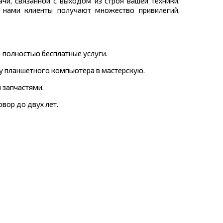
и, связанной с выходом из строя вашей техники.
 нами клиенты получают множество привилегий,
 полностью бесплатные услуги.
ку планшетного компьютера в мастерскую.
 запчастями.
вор до двух лет.