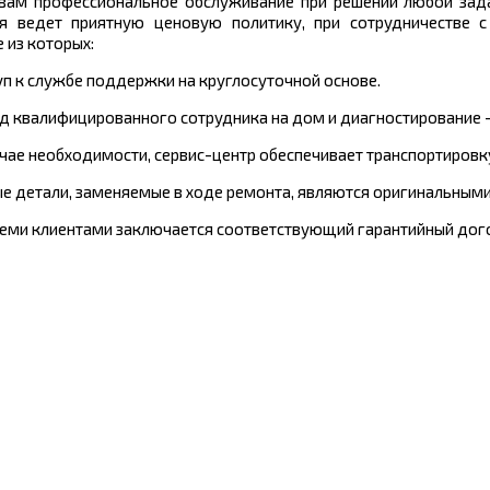
 вам профессиональное обслуживание при решении любой задач
я ведет приятную ценовую политику, при сотрудничестве с
 из которых:
туп к службе поддержки на круглосуточной основе.
зд квалифицированного сотрудника на дом и диагностирование -
лучае необходимости, сервис-центр обеспечивает транспортиров
ые детали, заменяемые в ходе ремонта, являются оригинальными
всеми клиентами заключается соответствующий гарантийный дого