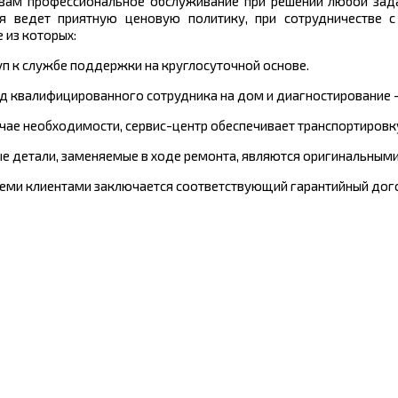
 вам профессиональное обслуживание при решении любой задач
я ведет приятную ценовую политику, при сотрудничестве с
 из которых:
туп к службе поддержки на круглосуточной основе.
зд квалифицированного сотрудника на дом и диагностирование -
лучае необходимости, сервис-центр обеспечивает транспортиров
ые детали, заменяемые в ходе ремонта, являются оригинальными
всеми клиентами заключается соответствующий гарантийный дого