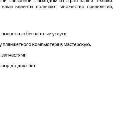
и, связанной с выходом из строя вашей техники.
 нами клиенты получают множество привилегий,
 полностью бесплатные услуги.
ку планшетного компьютера в мастерскую.
 запчастями.
вор до двух лет.