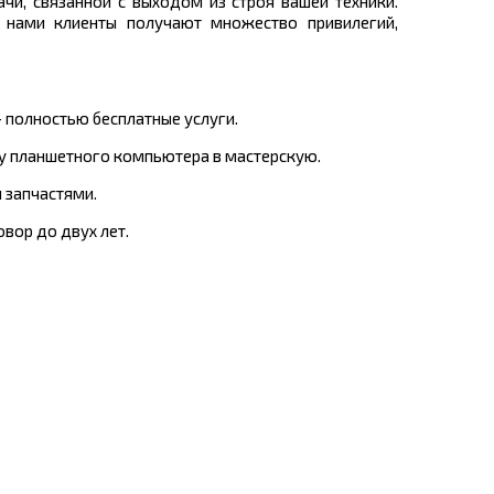
и, связанной с выходом из строя вашей техники.
 нами клиенты получают множество привилегий,
 полностью бесплатные услуги.
ку планшетного компьютера в мастерскую.
 запчастями.
вор до двух лет.