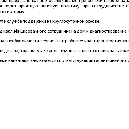
 вам профессиональное обслуживание при решении любой задач
я ведет приятную ценовую политику, при сотрудничестве с
 из которых:
туп к службе поддержки на круглосуточной основе.
зд квалифицированного сотрудника на дом и диагностирование -
лучае необходимости, сервис-центр обеспечивает транспортиров
ые детали, заменяемые в ходе ремонта, являются оригинальными
всеми клиентами заключается соответствующий гарантийный дого