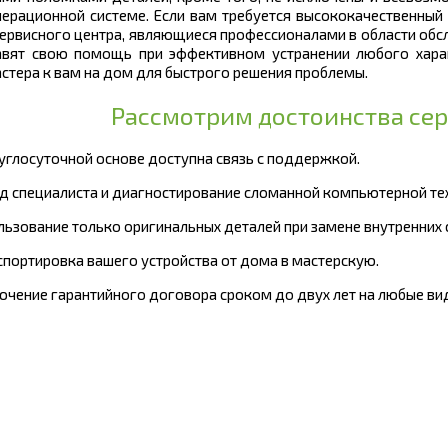
ерационной системе. Если вам требуется высококачественный 
ервисного центра, являющиеся профессионалами в области обс
авят свою помощь при эффективном устранении любого хара
стера к вам на дом для быстрого решения проблемы.
Рассмотрим достоинства сер
круглосуточной основе доступна связь с поддержкой.
зд специалиста и диагностирование сломанной компьютерной тех
ользование только оригинальных деталей при замене внутренних
нспортировка вашего устройства от дома в мастерскую.
лючение гарантийного договора сроком до двух лет на любые вид